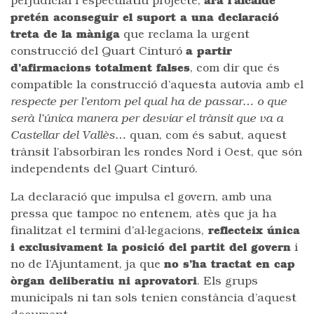
perjudicial i especulatiu projecte,
ara l’alcalde
pretén aconseguir el suport a una declaració
treta de la màniga
que reclama la urgent
construcció del Quart Cinturó
a partir
d’afirmacions totalment falses
, com dir que és
compatible la construcció d’aquesta autovia amb el
respecte per l’entorn pel qual ha de passar… o que
serà l’única manera per desviar el trànsit que va a
Castellar del Vallès…
quan, com és sabut, aquest
trànsit l’absorbiran les rondes Nord i Oest, que són
independents del Quart Cinturó.
La declaració que impulsa el govern, amb una
pressa que tampoc no entenem, atès que ja ha
finalitzat el termini d’al·legacions,
reflecteix única
i exclusivament la posició del partit del govern
i
no de l’Ajuntament, ja que
no s’ha tractat en cap
òrgan deliberatiu ni aprovatori
. Els grups
municipals ni tan sols tenien constància d’aquest