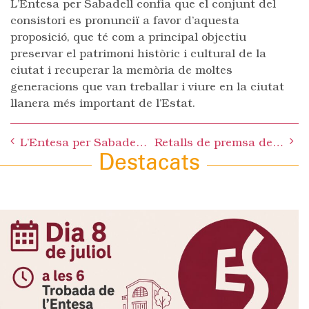
L’Entesa per Sabadell confia que el conjunt del
consistori es pronunciï a favor d’aquesta
proposició, que té com a principal objectiu
preservar el patrimoni històric i cultural de la
ciutat i recuperar la memòria de moltes
generacions que van treballar i viure en la ciutat
llanera més important de l’Estat.
Post
L’Entesa per Sabadell condemna el robatori sofert per ICV i veu amb preocupació una possible intencionalitat política
Retalls de premsa del mes de GENER 2010
navigation
Destacats