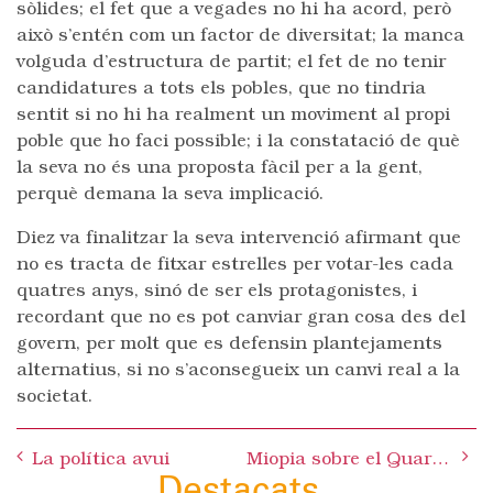
sòlides; el fet que a vegades no hi ha acord, però
això s’entén com un factor de diversitat; la manca
volguda d’estructura de partit; el fet de no tenir
candidatures a tots els pobles, que no tindria
sentit si no hi ha realment un moviment al propi
poble que ho faci possible; i la constatació de què
la seva no és una proposta fàcil per a la gent,
perquè demana la seva implicació.
Diez va finalitzar la seva intervenció afirmant que
no es tracta de fitxar estrelles per votar-les cada
quatres anys, sinó de ser els protagonistes, i
recordant que no es pot canviar gran cosa des del
govern, per molt que es defensin plantejaments
alternatius, si no s’aconsegueix un canvi real a la
societat.
Post
La política avui
Miopia sobre el Quart Cinturó
navigation
Destacats