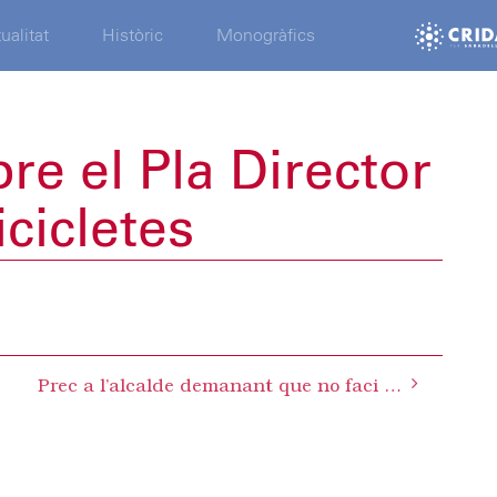
ualitat
Històric
Monogràfics
re el Pla Director
icicletes
Prec a l’alcalde demanant que no faci falses acusacions