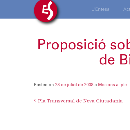
L’Entesa
Act
Proposició sob
de B
Posted on
28 de juliol de 2008
a
Mocions al ple
Post
Pla Transversal de Nova Ciutadania
navigation