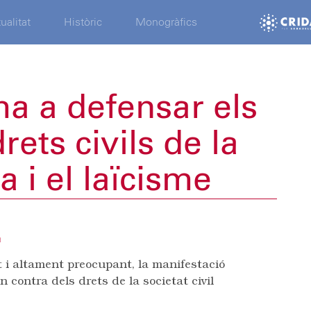
ualitat
Històric
Monogràfics
a a defensar els
drets civils de la
 i el laïcisme
a
t i altament preocupant, la manifestació
 contra dels drets de la societat civil