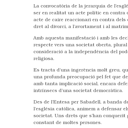
La convocatòria de la jerarquia de l’esgl
ser en realitat un acte polític en contra
acte de caire reaccionari en contra dels d
dret al divorci, a l’avortament i al matr
Amb aquesta manifestació i amb les decl
respecte vers una societat oberta, plural
consideració a la independència del poder
religiosa.
Es tracta d’una ingerència molt greu, q
una profunda preocupació pel fet que d
amb tanta implicació social, encara defe
intrínsecs d’una societat democràtica.
Des de l’Entesa per Sabadell, a banda d
l’església catòlica, animem a defensar els
societat. Uns drets que s’han conquerit gr
constant de moltes persones.