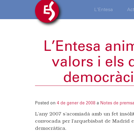
L’Entesa
Act
L’Entesa anim
valors i els 
democràcia
Posted on
4 de gener de 2008
a
Notes de prems
L’any 2007 s’acomiadà amb un fet insòli
convocada per l’arquebisbat de Madrid en
democràtica.