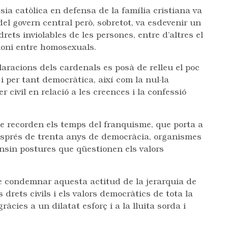
ésia catòlica en defensa de la família cristiana va
 del govern central però, sobretot, va esdevenir un
rets inviolables de les persones, entre d’altres el
imoni entre homosexuals.
aracions dels cardenals es posà de relleu el poc
 i per tant democràtica, així com la nul·la
 civil en relació a les creences i la confessió
ue recorden els temps del franquisme, que porta a
esprés de trenta anys de democràcia, organismes
nsin postures que qüestionen els valors
e condemnar aquesta actitud de la jerarquia de
 drets civils i els valors democràtics de tota la
àcies a un dilatat esforç i a la lluita sorda i