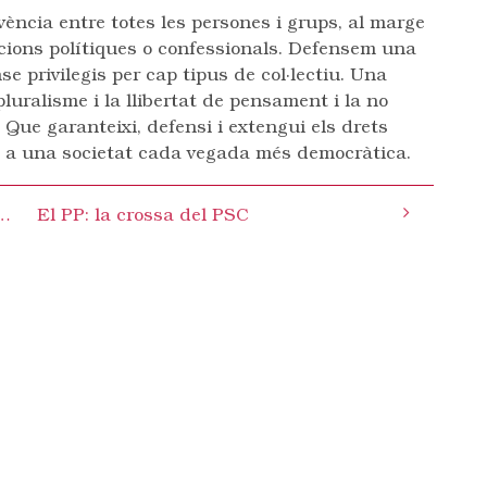
vència entre totes les persones i grups, al marge
pcions polítiques o confessionals. Defensem una
se privilegis per cap tipus de col·lectiu. Una
luralisme i la llibertat de pensament i la no
. Que garanteixi, defensi i extengui els drets
p a una societat cada vegada més democràtica.
ta consensuada per la Comissió Informativa per a la Zona Hermètica
El PP: la crossa del PSC