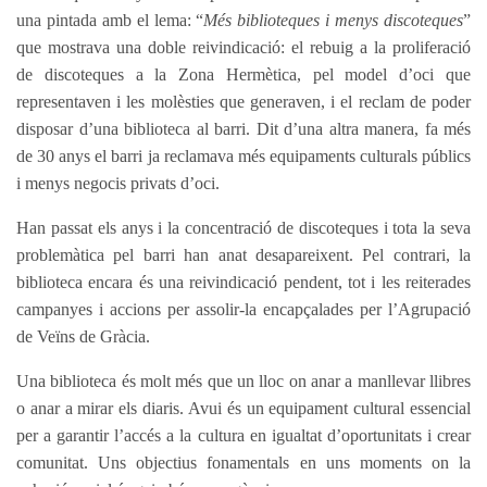
una pintada amb el lema: “
Més biblioteques i menys discoteques
”
que mostrava una doble reivindicació: el rebuig a la proliferació
de discoteques a la Zona Hermètica, pel model d’oci que
representaven i les molèsties que generaven, i el reclam de poder
disposar d’una biblioteca al barri. Dit d’una altra manera, fa més
de 30 anys el barri ja reclamava més equipaments culturals públics
i menys negocis privats d’oci.
Han passat els anys i la concentració de discoteques i tota la seva
problemàtica pel barri han anat desapareixent. Pel contrari, la
biblioteca encara és una reivindicació pendent, tot i les reiterades
campanyes i accions per assolir-la encapçalades per l’Agrupació
de Veïns de Gràcia.
Una biblioteca és molt més que un lloc on anar a manllevar llibres
o anar a mirar els diaris. Avui és un equipament cultural essencial
per a garantir l’accés a la cultura en igualtat d’oportunitats i crear
comunitat. Uns objectius fonamentals en uns moments on la