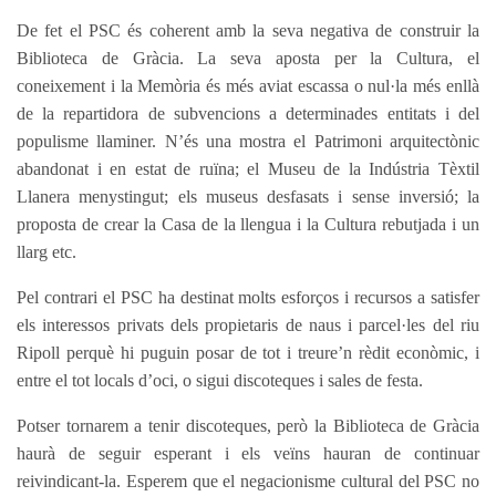
De fet el PSC és coherent amb la seva negativa de construir la
Biblioteca de Gràcia. La seva aposta per la Cultura, el
coneixement i la Memòria és més aviat escassa o nul·la més enllà
de la repartidora de subvencions a determinades entitats i del
populisme llaminer. N’és una mostra el Patrimoni arquitectònic
abandonat i en estat de ruïna; el Museu de la Indústria Tèxtil
Llanera menystingut; els museus desfasats i sense inversió; la
proposta de crear la Casa de la llengua i la Cultura rebutjada i un
llarg etc.
Pel contrari el PSC ha destinat molts esforços i recursos a satisfer
els interessos privats dels propietaris de naus i parcel·les del riu
Ripoll perquè hi puguin posar de tot i treure’n rèdit econòmic, i
entre el tot locals d’oci, o sigui discoteques i sales de festa.
Potser tornarem a tenir discoteques, però la Biblioteca de Gràcia
haurà de seguir esperant i els veïns hauran de continuar
reivindicant-la. Esperem que el negacionisme cultural del PSC no