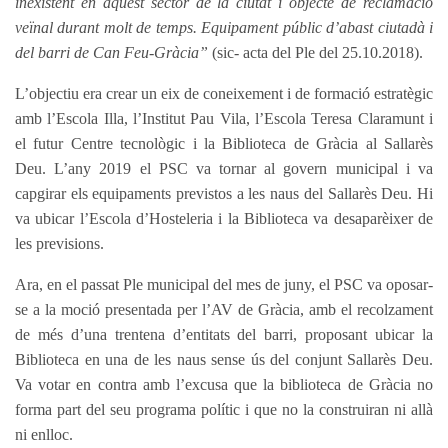
inexistent en aquest sector de la ciutat i objecte de reclamació
veïnal durant molt de temps. Equipament públic d’abast ciutadà i
del barri de Can Feu-Gràcia”
(sic- acta del Ple del 25.10.2018).
L’objectiu era crear un eix de coneixement i de formació estratègic
amb l’Escola Illa, l’Institut Pau Vila, l’Escola Teresa Claramunt i
el futur Centre tecnològic i la Biblioteca de Gràcia al Sallarès
Deu. L’any 2019 el PSC va tornar al govern municipal i va
capgirar els equipaments previstos a les naus del Sallarès Deu. Hi
va ubicar l’Escola d’Hosteleria i la Biblioteca va desaparèixer de
les previsions.
Ara, en el passat Ple municipal del mes de juny, el PSC va oposar-
se a la moció presentada per l’AV de Gràcia, amb el recolzament
de més d’una trentena d’entitats del barri, proposant ubicar la
Biblioteca en una de les naus sense ús del conjunt Sallarès Deu.
Va votar en contra amb l’excusa que la biblioteca de Gràcia no
forma part del seu programa polític i que no la construiran ni allà
ni enlloc.