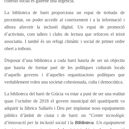
cohesió social és gairebé una urgència.
La biblioteca de barri proporciona un espai de trobada de
proximitat, on poder accedir al coneixement i a la informació i
alhora afavorir la inclusió digital. Un espai de promoció
d’activitats, com tallers i clubs de lectura que reforcen el teixit
associatiu. I també és un refugi climàtic i social de primer ordre
obert a tothom.
Disposar d’una biblioteca a cada barri hauria de ser un objectiu
que hauria de formar part de les polítiques culturals locals
d’aquells governs i d’aquelles organitzacions polítiques que
veritablement volen una societat cohesionada, culta i democràtica.
La biblioteca del barri de Gràcia va estar a punt de ser una realitat
quan l’octubre de 2018 el govern municipal del quadripartit va
adquirir la fàbrica Sallarès i Deu per implantar nous equipaments
públics d’àmbit de ciutat i de barri: un “
Centre tecnològic
d’innovació per la inclusió social
i la
Biblioteca
. Un equipament