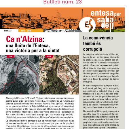
Butlletí núm. 23