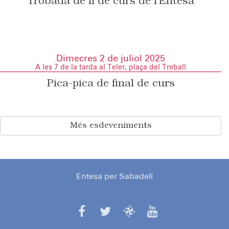
Trobada de fi de curs de l’Entesa
Dimecres 2 de juliol 2025
A les 7 de la tarda al Teler, plaça del Treball
Pica-pica de final de curs
Més esdeveniments
Entesa per Sabadell