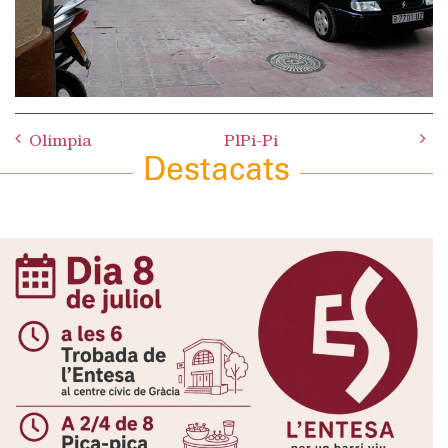
Post
Olimpia
PlPi-Pi
navigation
Destacats