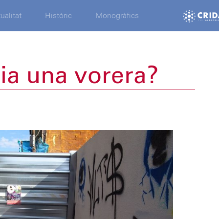
ualitat
Històric
Monogràfics
ia una vorera?