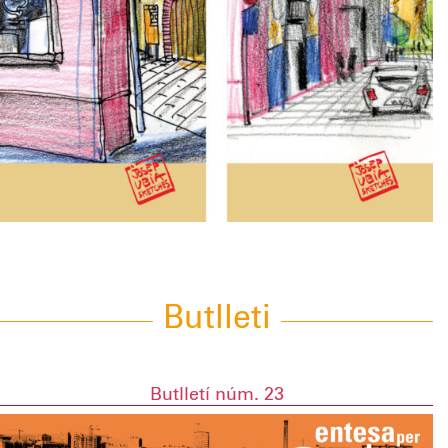
Butlleti
Butlletí núm. 23