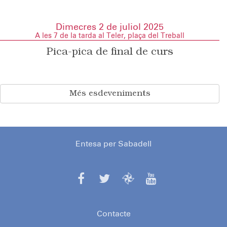
Dimecres 2 de juliol 2025
A les 7 de la tarda al Teler, plaça del Treball
Pica-pica de final de curs
Més esdeveniments
Entesa per Sabadell
Contacte