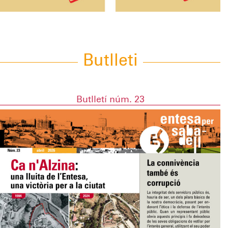
Butlleti
Butlletí núm. 23