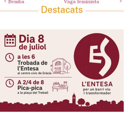
Bemba
Vaga feminista
navigation
Destacats