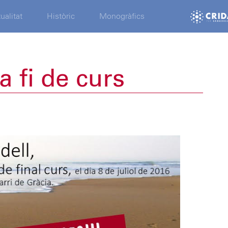
ualitat
Històric
Monogràfics
a fi de curs