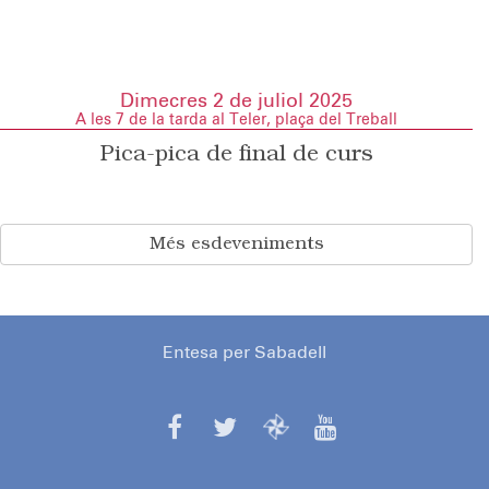
Dimecres 2 de juliol 2025
A les 7 de la tarda al Teler, plaça del Treball
Pica-pica de final de curs
Més esdeveniments
Entesa per Sabadell