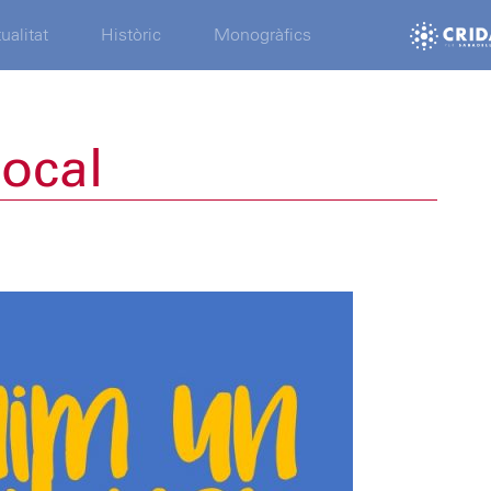
ualitat
Històric
Monogràfics
ocal