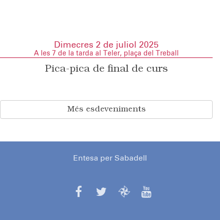
Dimecres 2 de juliol 2025
A les 7 de la tarda al Teler, plaça del Treball
Pica-pica de final de curs
Més esdeveniments
Entesa per Sabadell