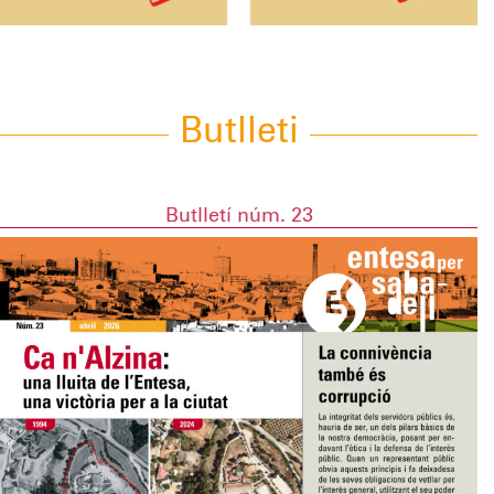
Butlleti
Butlletí núm. 23