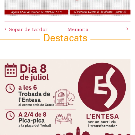
Post
Sopar de tardor
Memòria
navigation
Destacats