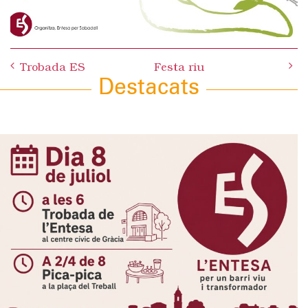
Post
Trobada ES
Festa riu
navigation
Destacats