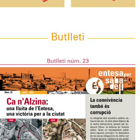
Butlleti
Butlletí núm. 23