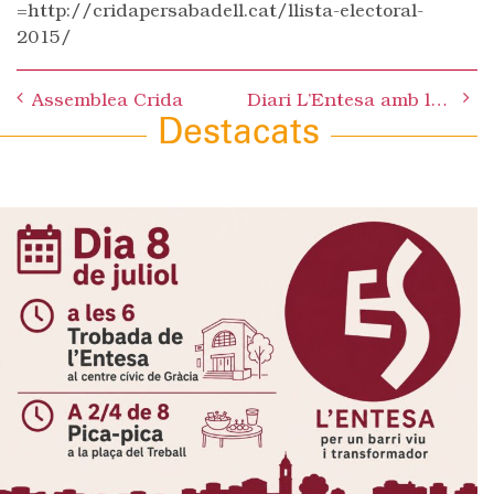
=http://cridapersabadell.cat/llista-electoral-
2015/
Post
Assemblea Crida
Diari L’Entesa amb la Crida per Sabadell
navigation
Destacats