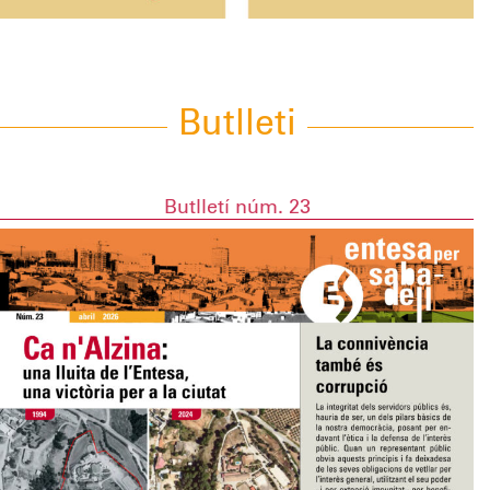
Butlleti
Butlletí núm. 23