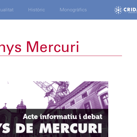
ualitat
Històric
Monogràfics
nys Mercuri