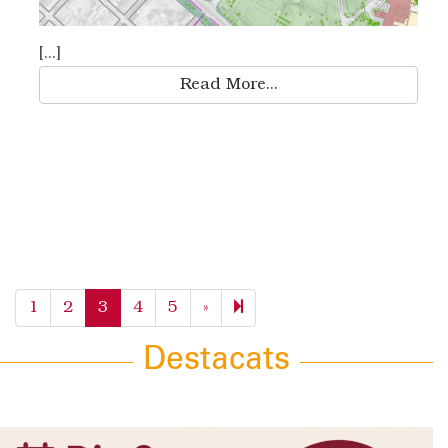
[...]
Read More...
Next
68
1
2
3
4
5
»
page
Destacats