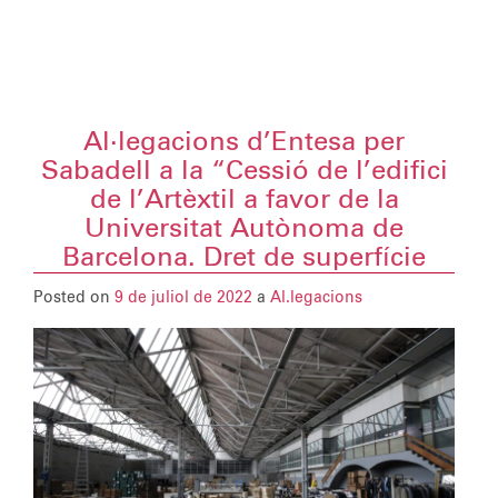
Al·legacions d’Entesa per
Sabadell a la “Cessió de l’edifici
de l’Artèxtil a favor de la
Universitat Autònoma de
Barcelona. Dret de superfície
Posted on
9 de juliol de 2022
a
Al.legacions