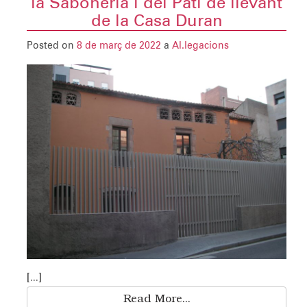
la Saboneria i del Pati de llevant
de la Casa Duran
Posted on
8 de març de 2022
a
Al.legacions
[...]
Read More...