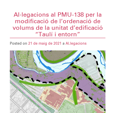
Al·legacions al PMU-138 per la
modificació de l’ordenació de
volums de la unitat d’edificació
“Taulí i entorn”
Posted on
21 de maig de 2021
a
Al.legacions