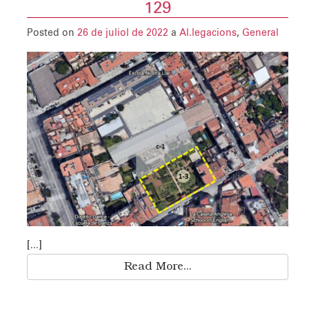
129
Posted on
26 de juliol de 2022
a
Al.legacions
,
General
[...]
Read More...