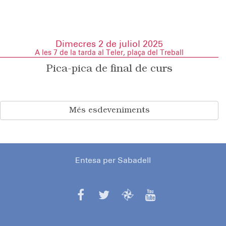
Dimecres 2 de juliol 2025
A les 7 de la tarda al Teler, plaça del Treball
Pica-pica de final de curs
Més esdeveniments
Entesa per Sabadell