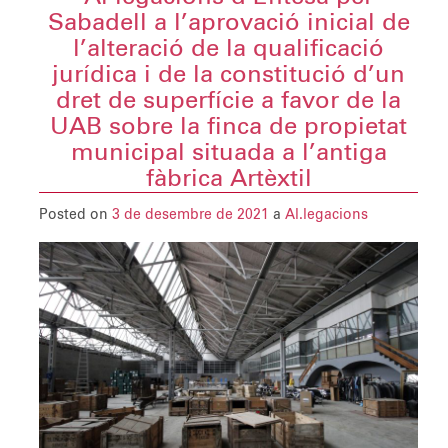
Sabadell a l’aprovació inicial de
l’alteració de la qualificació
jurídica i de la constitució d’un
dret de superfície a favor de la
UAB sobre la finca de propietat
municipal situada a l’antiga
fàbrica Artèxtil
Posted on
3 de desembre de 2021
a
Al.legacions