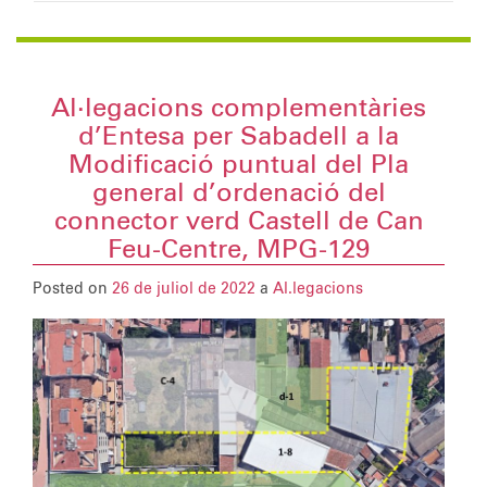
Al·legacions complementàries
d’Entesa per Sabadell a la
Modificació puntual del Pla
general d’ordenació del
connector verd Castell de Can
Feu-Centre, MPG-129
Posted on
26 de juliol de 2022
a
Al.legacions