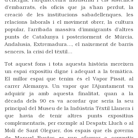
d’energia, l’arquitectura industrial i els sistemes
d’embarrats, els oficis que ja s’han perdut, la
creació de les institucions sabadellenques, les
relacions laborals i el moviment obrer, la cultura
popular, l’arribada massiva d’immigrants d’altres
punts de Catalunya i posteriorment de Múrcia,
Andalusia, Extremadura…, el naixement de barris
sencers, la crisi del tèxtil…
Tot aquest fons i tota aquesta història mereixen
un espai expositiu digne i adequat a la temàtica.
El millor espai que tenim és el Vapor Pissit, al
carrer Alemanya. Un vapor que l’Ajuntament va
adquirir ja amb aquesta finalitat, quan a la
dècada dels 90 es va acordar que seria la seu
principal del Museu de la Indústria Tèxtil Llanera i
que havia de tenir altres punts expositius
complementaris, per exemple al Despatx Lluch o al
Molí de Sant Oleguer, dos espais que els governs