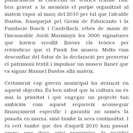
públicament al col·lectiu de teòrics tèxtils. Tinc
ben gravat a la memòria el
paripè
organitzat al
mateix vapor al març del 2010 per tal que l’alcalde
Bustos, franquejat pel Gremi de Fabricants i la
Fundació Bosch i Cardellach, rebés de mans de
l’incansable Jordi Marminyà les 3000 signatures
que havien recollit llavors els teòrics per
reivindicar que el Pissit fos museu. Molts vam
desconfiar del futur de la declaració per preservar
el patrimoni tèxtil i impulsar un museu llaner que
va signar Manuel Bustos allà mateix.
Certament cap govern municipal ha avançat en
aquest objectiu. És ben sabut que la cultura no és
mai la prioritat i que engegar un projecte tan
ambiciós com aquest requereix aconseguir
finançament específic i garantir no només la
posada en marxa, sinó també la seva continuïtat. I
és cert també que des d’aquell 2010 han passat