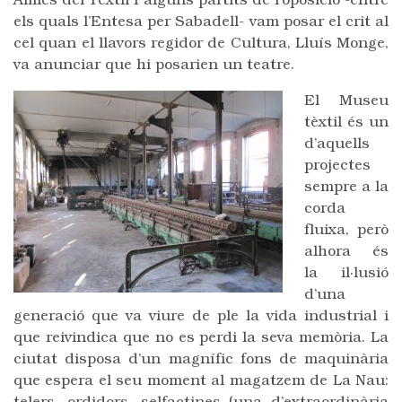
Amics del Tèxtil i alguns partits de l’oposició -entre
els quals l’Entesa per Sabadell- vam posar el crit al
cel quan el llavors regidor de Cultura, Lluís Monge,
va anunciar que hi posarien un teatre.
El Museu
tèxtil és un
d’aquells
projectes
sempre a la
corda
fluixa, però
alhora és
la il·lusió
d’una
generació que va viure de ple la vida industrial i
que reivindica que no es perdi la seva memòria. La
ciutat disposa d’un magnífic fons de maquinària
que espera el seu moment al magatzem de La Nau: