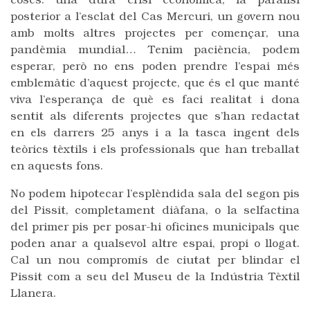
coses: una dura crisi econòmica, la paràlisi
posterior a l’esclat del Cas Mercuri, un govern nou
amb molts altres projectes per començar, una
pandèmia mundial… Tenim paciència, podem
esperar, però no ens poden prendre l’espai més
emblemàtic d’aquest projecte, que és el que manté
viva l’esperança de què es faci realitat i dona
sentit als diferents projectes que s’han redactat
en els darrers 25 anys i a la tasca ingent dels
teòrics tèxtils i els professionals que han treballat
en aquests fons.
No podem hipotecar l’esplèndida sala del segon pis
del Pissit, completament diàfana, o la selfactina
del primer pis per posar-hi oficines municipals que
poden anar a qualsevol altre espai, propi o llogat.
Cal un nou compromís de ciutat per blindar el
Pissit com a seu del Museu de la Indústria Tèxtil
Llanera.