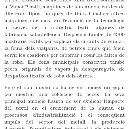
telers, ordidors, selfactines (una d’extraordinària
al Vapor Pissit), màquines de fer canons, cardes de
diferents tipus, barques de tints i moltes altres
màquines que mostren l’evolució de la tecnologia
al servei de la indústria tèxtil, algunes de
fabricació sabadellenca. Disposem també de 4500
mostraris tèxtils per explicar els circuits de venda i
la feina dels viatjants, de petites eines que feien
servir les cosidores per esborrar i cosir les faltes de
la roba. Els fons municipals conserven també
peces originals de vapors ja desapareguts, de
despatxos tèxtils, de roba dels obrers…
Però el nou museu no ha de ser només un espai
per mostrar una col·lecció de peces. La seva
principal ambició hauria de ser explicar l’impacte
del tèxtil en el creixement de la ciutat, els
processos d’industrialització i el conseqüent
impuls del sector del metall, la producció