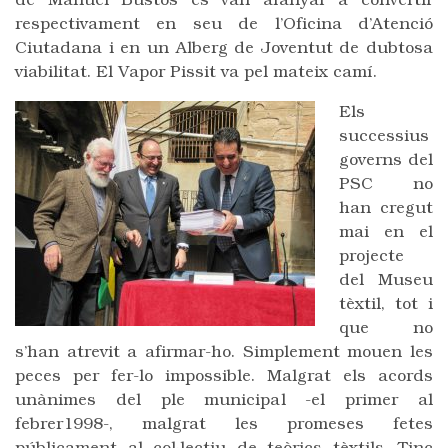
de Manuel Bustos es van afanyar a convertir
respectivament en seu de l’Oficina d’Atenció
Ciutadana i en un Alberg de Joventut de dubtosa
viabilitat. El Vapor Pissit va pel mateix camí.
Els
successius
governs del
PSC no
han cregut
mai en el
projecte
del Museu
tèxtil, tot i
que no
s’han atrevit a afirmar-ho. Simplement mouen les
peces per fer-lo impossible. Malgrat els acords
unànimes del ple municipal -el primer al
febrer1998-, malgrat les promeses fetes