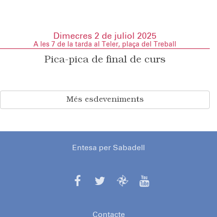
Dimecres 2 de juliol 2025
A les 7 de la tarda al Teler, plaça del Treball
Pica-pica de final de curs
Més esdeveniments
Entesa per Sabadell
Contacte