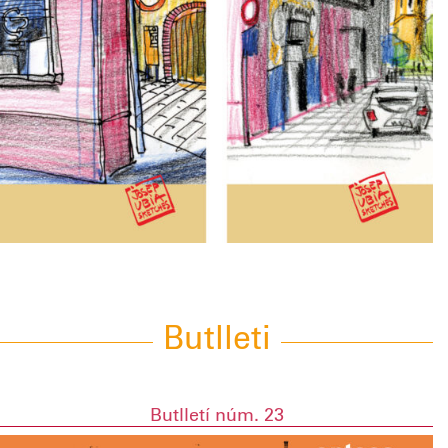
Butlleti
Butlletí núm. 23