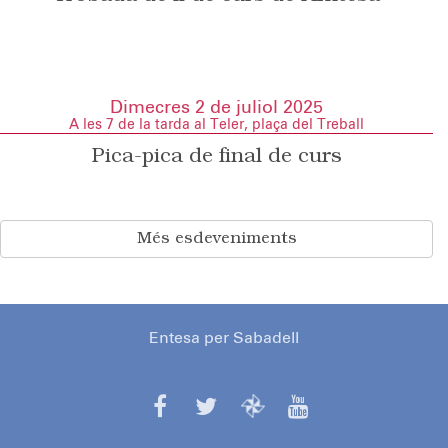
Dimecres 2 de juliol 2025
A les 7 de la tarda al Teler, plaça del Treball
Pica-pica de final de curs
Més esdeveniments
Entesa per Sabadell