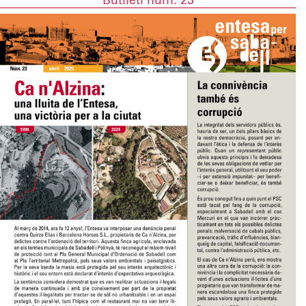
Butlletí núm. 23