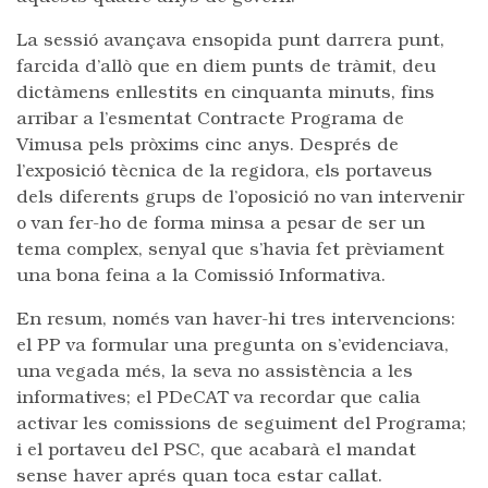
La ses
sió avançava ensopida punt darrera punt,
farcida d’allò que en diem punts de tràmit, deu
dictàmens enllestits en cinquanta minuts, fins
arribar a l’esmentat Contracte Programa de
Vimusa pels pròxims cinc anys. Després de
l’exposició tècnica de la regidora, els portaveus
dels diferents grups de l’oposició no van intervenir
o van fer-ho de forma minsa a pesar de ser un
tema complex, senyal que s’havia fet prèviament
una bona feina a la Comissió Informativa.
En resum, només van haver-hi tres intervencions:
el PP va formular una pregunta on s’evidenciava,
una vegada més, la seva no assistència a les
informatives; el PDeCAT va recordar que calia
activar les comissions de seguiment del Programa;
i el portaveu del PSC, que acabarà el mandat
sense haver aprés quan toca estar callat.