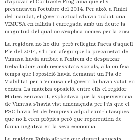
d’aprovar el Contracte Programa que ells
presentaven l’octubre del 2014. Per això, a l’inici
del mandat, el govern actual s’havia trobat una
VIMUSA en fallida i carregada amb un deute la
magnitud del qual no s’explica només per la crisi.
La regidora no ho diu, però rellegint l’acta d’aquell
Ple del 2014, s’hi pot afegir que la precarietat de
Vimusa havia arribat a l’extrem de despatxar
treballadors amb necessitats socials, allà on feia
temps que l’oposició havia demanat un Pla de
Viabilitat per a Vimusa i el govern hi havia votat en
contra. La mateixa oposició, entre ells el regidor
Maties Serracant, explicitava que la supervivència
de Vimusa s’havia vist amenaçada per l’ús que el
PSC havia fet de l’empresa adjudicant-li tasques
que no li eren pròpies però que repercutien de
forma negativa en la seva economia.
La regidora Rubio afegeix que durant aquests