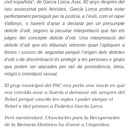
civil española”, de García Lorca. Avui, 82 anys després del
seu assassinat pels feixistes, García Lorca podria estar
perfectament perseguit per la justícia, a l’exili, com el raper
Valtònyc, o havent d’anar a declarar per un presumpte
delicte d’odi, segons la peculiar interpretació que fan els
jutges del concepte delicte d’odi. Una interpretació del
delicte d’odi que els tribunals retorcen quan l’apliquen a
forces i cossos de seguretat perquè l’origen dels delictes
d’odi o de discriminació és protegir a les persones o grups
que poden ser atacades per raó de procedència, ètnia,
religió o orientació sexual.
El grup municipal del PSC ens porta una moció en què
ens convida anar a Suècia a demanar als senyors del
Nobel perquè canviïn les regles i poder atorgar el
Nobel a títol pòstum a Federico Garcia Lorca.
Però mentrestant, l’Asociación para la Recuperación
de la Memoria Histórica ha d’anar a l’Argentina