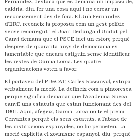
Fernández, destaca que es demana un impossible,
caldria, diu, fer una cosa aquí i no cercar un
reconeixement des de fora. El Juli Fernández
d’ERC, reconeix la proposta com un gest polític
sense recorregut i el Joan Berlanga d’Unitat pel
Canvi demana que el PSOE faci un esforç perquè
després de quaranta anys de democràcia és
lamentable que encara estiguin sense identificar
les restes de Garcia Lorca. Les quatre
organitzacions voten a favor.
El portaveu del PDeCAT, Carles Rossinyol, estripa
verbalment la moció. La defineix com a pintoresca
perquè significa demanar que l’Acadèmia Sueca
canviï uns estatuts que estan funcionant des del
1901. Aquí, afegeix, Garcia Lorca no té el premi
Cervantes perquè els seus estatuts, a l’abast de
les institucions espanyoles, no ho permeten. La
moció explicita el xovinisme espanyol, diu, perquè