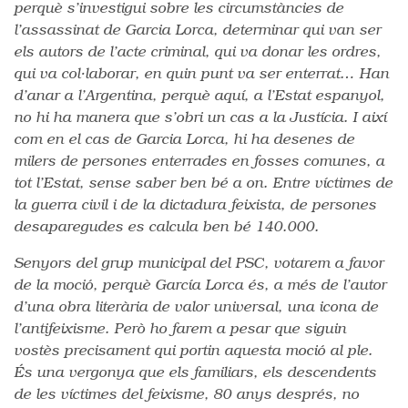
perquè s’investigui sobre les circumstàncies de
l’assassinat de Garcia Lorca, determinar qui van ser
els autors de l’acte criminal, qui va donar les ordres,
qui va col·laborar, en quin punt va ser enterrat… Han
d’anar a l’Argentina, perquè aquí, a l’Estat espanyol,
no hi ha manera que s’obri un cas a la Justícia. I així
com en el cas de Garcia Lorca, hi ha desenes de
milers de persones enterrades en fosses comunes, a
tot l’Estat, sense saber ben bé a on. Entre víctimes de
la guerra civil i de la dictadura feixista, de persones
desaparegudes es calcula ben bé 140.000.
Senyors del grup municipal del PSC, votarem a favor
de la moció, perquè García Lorca és, a més de l’autor
d’una obra literària de valor universal, una icona de
l’antifeixisme. Però ho farem a pesar que siguin
vostès precisament qui portin aquesta moció al ple.
És una vergonya que els familiars, els descendents
de les víctimes del feixisme, 80 anys després, no