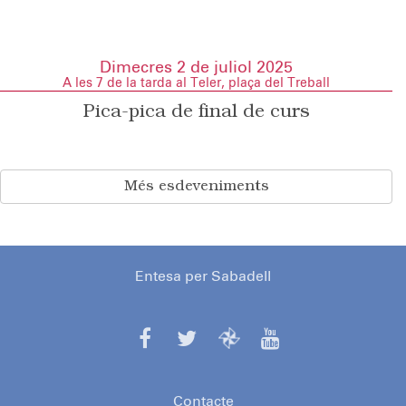
Dimecres 2 de juliol 2025
A les 7 de la tarda al Teler, plaça del Treball
Pica-pica de final de curs
Més esdeveniments
Entesa per Sabadell
Contacte