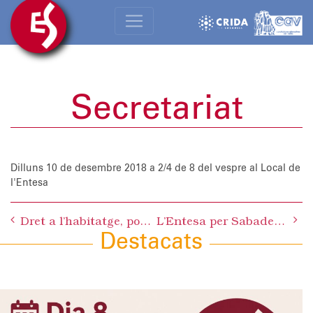
Secretariat
Dilluns 10 de desembre 2018
a 2/4 de 8 del vespre al Local de
l'Entesa
Post
Dret a l’habitatge, podrem viure de lloguer? i què fan les administracions?
L’Entesa per Sabadell celebra la retirada de l’ERO a la plantilla d’SMATSA i demana fermesa al govern municipal davant els embats de l’empresa
navigation
Destacats