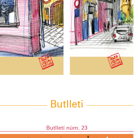
Butlleti
Butlletí núm. 23