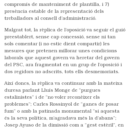
compromís de manteniment de plantilla, i 7)
presència estable de la representació dels
treballadors al consell d’administració.
Malgrat tot, la rèplica de l’oposició va seguir el guió
preestablert, sense cap concessió, sense ni tan
sols comentar (i no estic dient compartir) les
mesures que pretenen millorar unes condicions
laborals que aquest govern va heretar del govern
del PSC, ara fragmentat en un grup de l’oposició i
dos regidors no adscrits, tots ells desmemoriats.
Així doncs, la rèplica va continuar amb la mateixa
duresa parlant Lluís Monge de “purgues
estalinistes” i de “no voler reconèixer els
problemes”; Carles Rossinyol de “ganes de posar
fum” o amb la patinada monumental “si aquesta
és la seva política, m’agradava més la d’abans”;
Josep Ayuso de la dimissió com a “gest estèril”, en