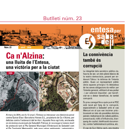
Butlletí núm. 23