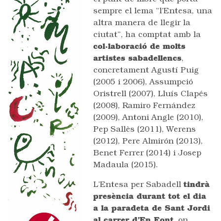
sempre el lema “l’Entesa, una
altra manera de llegir la
ciutat”, ha comptat amb la
col·laboració de molts
artistes sabadellencs
,
concretament Agustí Puig
(2005 i 2006), Assumpció
Oristrell (2007), Lluís Clapés
(2008), Ramiro Fernández
(2009), Antoni Angle (2010),
Pep Sallès (2011), Werens
(2012), Pere Almirón (2013),
Benet Ferrer (2014) i Josep
Madaula (2015).
L’Entesa per Sabadell
tindrà
presència durant tot el dia
a la paradeta de Sant Jordi
al carrer d’En Font
, on