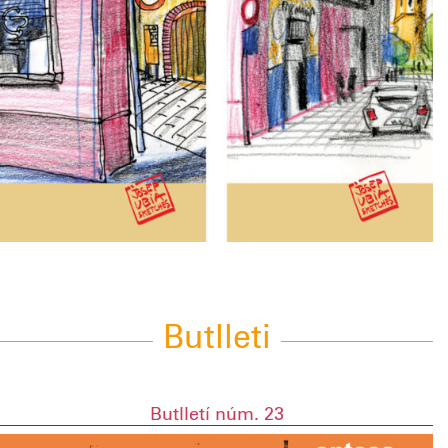
Butlleti
Butlletí núm. 23