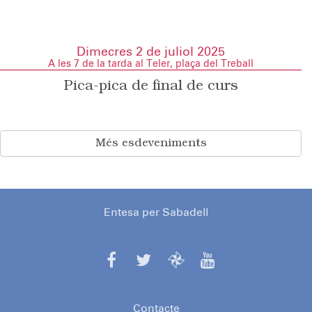
Dimecres 2 de juliol 2025
A les 7 de la tarda al Teler, plaça del Treball
Pica-pica de final de curs
Més esdeveniments
Entesa per Sabadell
Contacte