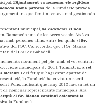
nicipal,
l’Ajuntament va nomenar els regidors
amoneda Roma patrons
de la Fundació privada
 argumentant que l’entitat estava mal gestionada
epresentant municipal,
va esdevenir el nou
Sra. Ramoneda una de les seves vocals. Això va
nat amb persones afins, entre les quals el
Sr.
utiva del PSC. Cal recordar que el Sr. Manau
etari del PSC de Sabadell.
 nomenats novament pel ple –amb el vot contrari
s eleccions municipals de 2011. Tanmateix,
a rel
as Mercuri
i del fet que hagi estat apartat de
presentació, la Fundació ha enviat un escrit
osch i Pons, indicant que l’any 2010 havien fet un
tat de nomenar representants municipals. Ara,
erquè el Sr. Manau continuï ostentant la
siva la Fundació.