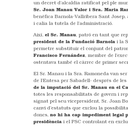
un decret d’alcaldia ratificat pel ple mu
Sr. Joan Manau Valor i Sra. Maria R
benèfica Barnola-Vallribera Sant Josep,
i calia la tutela de l’administració.
Així,
el Sr. Manau
, patró en tant que r
president de la Fundació Barnola
i la 
permetre substituir el conjunt del patro
Francisco Fernández
, membre de l’exec
ostentava també el càrrec de primer secr
El Sr. Manau i la Sra. Ramoneda van ser
de l’Entesa per Sabadell- després de le
de la imputació del Sr. Manau en el C
totes les responsabilitats de govern i re
signat pel seu vicepresident, Sr. Joan B
canvi d’estatuts que exclou la possibili
doncs,
no hi ha cap impediment legal p
presidència
i el PSC controlant en exclu