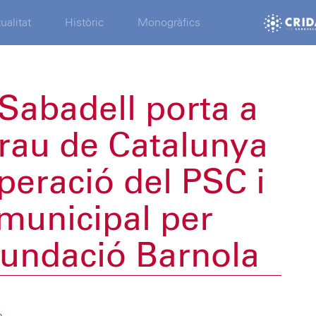
ualitat
Històric
Monogràfics
Sabadell porta a
ifrau de Catalunya
peració del PSC i
municipal per
Fundació Barnola