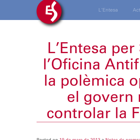
L’Entesa
Act
L’Entesa per 
l’Oficina Ant
la polèmica o
el govern 
controlar la 