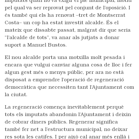
imputats quan ho va exigir el ple municipal, motiu
pel qual va ser reprovat pel conjunt de l’oposició. I
és també qui els ha renovat –tret de Montserrat
Costa– un cop ha estat investit alcalde. És el
mateix que dissabte passat, malgrat dir que seria
“l’alcalde de tots”, va anar als jutjats a donar
suport a Manuel Bustos.
El nou alcalde porta una motxilla molt pesada i
encara que vulgui canviar alguna cosa de lloc i fer
algun gest més o menys públic, per ara no està
disposat a emprendre l’operació de regeneració
democràtica que necessiten tant l’Ajuntament com
la ciutat.
La regeneració comença inevitablement perquè
tots els imputats abandonin l’Ajuntament i deixin
de cobrar diners públics. Regenerar significa
també fer net a l’estructura municipal, no deixar
res sota les catifes. I per això cal anar més enllà i