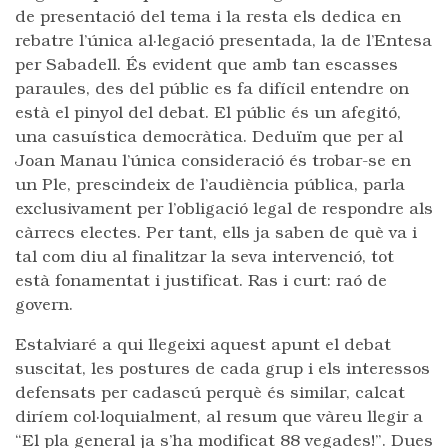
de presentació del tema i la resta els dedica en
rebatre l’única al·legació presentada, la de l’Entesa
per Sabadell. És evident que amb tan escasses
paraules, des del públic es fa difícil entendre on
està el pinyol del debat. El públic és un afegitó,
una casuística democràtica. Deduïm que per al
Joan Manau l’única consideració és trobar-se en
un Ple, prescindeix de l’audiència pública, parla
exclusivament per l’obligació legal de respondre als
càrrecs electes. Per tant, ells ja saben de què va i
tal com diu al finalitzar la seva intervenció, tot
està fonamentat i justificat. Ras i curt: raó de
govern.
Estalviaré a qui llegeixi aquest apunt el debat
suscitat, les postures de cada grup i els interessos
defensats per cadascú perquè és similar, calcat
diríem col·loquialment, al resum que vàreu llegir a
“El pla general ja s’ha modificat 88 vegades!”. Dues