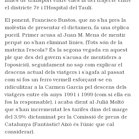
línies de transport entre elles la del trajecte entre
el districte 7è i l’Hospital del Taulí.
El ponent, Francisco Bustos, que no s’ha pres la
molèstia de presentar el dictamen, fa una rèplica
pueril. Primer acusa al Juan M. Mena de mentir
perquè no s’han eliminat línies, (Tots són de la
mateixa l’escola? És la segona vegada en aquest
ple que des del govern s’acusa de mentiders a
l’oposició), seguidament no sap com explicar el
descens actual dels viatgers i s’agafa al passat
com si fos un ferro vermell esforçant-se en
ridiculitzar a la Carmen Garcia pel descens dels
viatgers entre els anys 1991 i 1999 (com si ella en
fos la responsable), i acaba dient al Julià Moltó
que s’han incrementat les tarifes dins del marge
del 3,9% dictaminat per la Comissió de preus de
Catalunya (Fantàstic! Això és l’únic que cal
considerar).