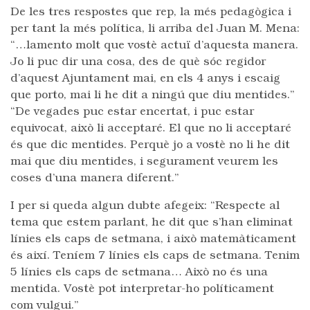
De les tres respostes que rep, la més pedagògica i
per tant la més política, li arriba del Juan M. Mena:
“…lamento molt que vostè actuï d’aquesta manera.
Jo li puc dir una cosa, des de què sóc regidor
d’aquest Ajuntament mai, en els 4 anys i escaig
que porto, mai li he dit a ningú que diu mentides.”
“De vegades puc estar encertat, i puc estar
equivocat, això li acceptaré. El que no li acceptaré
és que dic mentides. Perquè jo a vostè no li he dit
mai que diu mentides, i segurament veurem les
coses d’una manera diferent.”
I per si queda algun dubte afegeix: “Respecte al
tema que estem parlant, he dit que s’han eliminat
línies els caps de setmana, i això matemàticament
és així. Teníem 7 línies els caps de setmana. Tenim
5 línies els caps de setmana… Això no és una
mentida. Vostè pot interpretar-ho políticament
com vulgui.”