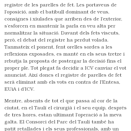
registre de les parelles de fet. Les portaveus de
l’oposició, amb el batibull dominant de veus,
consignes i xiulades que arriben des de l’exterior,
s’esforcen en mantenir la parla en veu alta per
normalitzar la situació. Davant dels fets viscuts,
però, el debat del registre ha perdut volada.
Tanmateix el ponent, fent orelles sordes a les
reflexions exposades, es manté en els seus tretze i
rebutja la proposta de postergar la decisió fins el
proper ple. Tot plegat fa decidir a ICV canviar el vot
anunciat. Així doncs el registre de parelles de fet
serà eliminat amb els vots en contra de l’Entesa,
EUiA i d’ICV.
Mentre, absents de tot el que passa al cor de la
ciutat, en el Taulí el cirurgià i el seu equip, després
de tres hores, estan ultimant l’operació a la meva
galta. El Consorci del Parc del Taulí també ha
patit retallades i els seus professionals, amb un