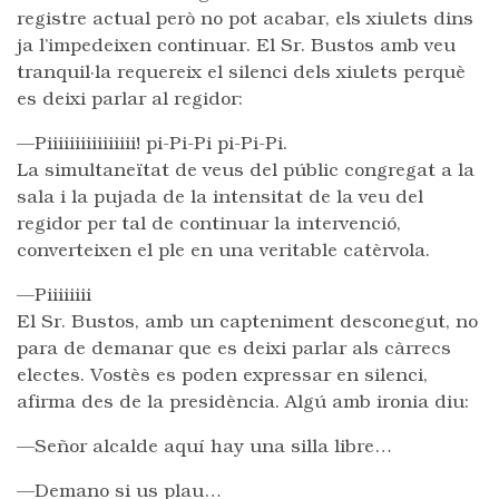
registre actual però no pot acabar, els xiulets dins
ja l’impedeixen continuar. El Sr. Bustos amb veu
tranquil·la requereix el silenci dels xiulets perquè
es deixi parlar al regidor:
—Piiiiiiiiiiiiiiii! pi-Pi-Pi pi-Pi-Pi.
La simultaneïtat de veus del públic congregat a la
sala i la pujada de la intensitat de la veu del
regidor per tal de continuar la intervenció,
converteixen el ple en una veritable catèrvola.
—Piiiiiiii
El Sr. Bustos, amb un capteniment desconegut, no
para de demanar que es deixi parlar als càrrecs
electes. Vostès es poden expressar en silenci,
afirma des de la presidència. Algú amb ironia diu:
—Señor alcalde aquí hay una silla libre…
—Demano si us plau…