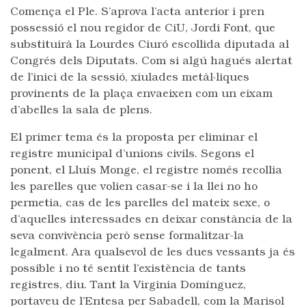
Comença el Ple. S’aprova l’acta anterior i pren
possessió el nou regidor de CiU, Jordi Font, que
substituirà la Lourdes Ciuró escollida diputada al
Congrés dels Diputats. Com si algú hagués alertat
de l’inici de la sessió, xiulades metàl·liques
provinents de la plaça envaeixen com un eixam
d’abelles la sala de plens.
El primer tema és la proposta per eliminar el
registre municipal d’unions civils. Segons el
ponent, el Lluís Monge, el registre només recollia
les parelles que volien casar-se i la llei no ho
permetia, cas de les parelles del mateix sexe, o
d’aquelles interessades en deixar constància de la
seva convivència però sense formalitzar-la
legalment. Ara qualsevol de les dues vessants ja és
possible i no té sentit l’existència de tants
registres, diu. Tant la Virginia Domínguez,
portaveu de l’Entesa per Sabadell, com la Marisol