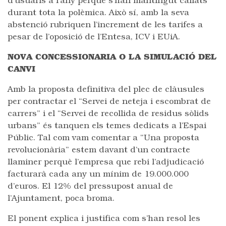
d’usuaris a l’any perquè s’han mantingut callats
durant tota la polèmica. Això sí, amb la seva
abstenció rubriquen l’increment de les tarifes a
pesar de l’oposició de l’Entesa, ICV i EUiA.
NOVA CONCESSIONARIA O LA SIMULACIÓ DEL
CANVI
Amb la proposta definitiva del plec de clàusules
per contractar el “Servei de neteja i escombrat de
carrers” i el “Servei de recollida de residus sòlids
urbans” és tanquen els temes dedicats a l’Espai
Públic. Tal com vam comentar a “Una proposta
revolucionària” estem davant d’un contracte
llaminer perquè l’empresa que rebi l’adjudicació
facturarà cada any un mínim de 19.000.000
d’euros. El 12% del pressupost anual de
l’Ajuntament, poca broma.
El ponent explica i justifica com s’han resol les