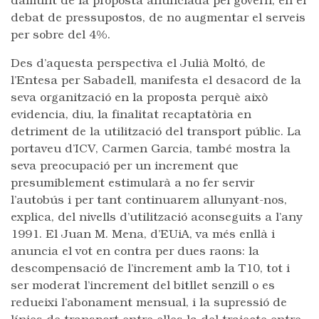
damunt de la proposta anunciada pel govern, en el
debat de pressupostos, de no augmentar el serveis
per sobre del 4%.
Des d’aquesta perspectiva el Julià Moltó, de
l’Entesa per Sabadell, manifesta el desacord de la
seva organització en la proposta perquè això
evidencia, diu, la finalitat recaptatòria en
detriment de la utilització del transport públic. La
portaveu d’ICV, Carmen Garcia, també mostra la
seva preocupació per un increment que
presumiblement estimularà a no fer servir
l’autobús i per tant continuarem allunyant-nos,
explica, del nivells d’utilització aconseguits a l’any
1991. El Juan M. Mena, d’EUiA, va més enllà i
anuncia el vot en contra per dues raons: la
descompensació de l’increment amb la T10, tot i
ser moderat l’increment del bitllet senzill o es
redueixi l’abonament mensual, i la supressió de