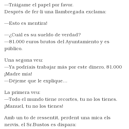
—Tráigame el papel por favor.
Després de fer-li una llambregada exclama:
—Esto es mentira!
—¿Cuál es su sueldo de verdad?
—81.000 euros brutos del Ayuntamiento y es
público.
Una segona veu:
—Ya podríais trabajar más por este dinero, 81.000
¡Madre mía!
—Déjeme que le explique…
La primera veu:
—Todo el mundo tiene recortes, tu no los tienes.
¡Manuel, tu no los tienes!
Amb un to de ressentit, perdent una mica els
nervis, el Sr.Bustos es dispara: