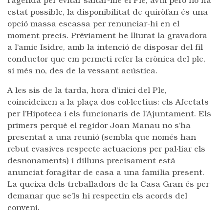
l’agenda per evitar saltar-me el Ple, avui però no ha
estat possible, la disponibilitat de quiròfan és una
opció massa escassa per renunciar-hi en el
moment precís. Prèviament he lliurat la gravadora
a l’amic Isidre, amb la intenció de disposar del fil
conductor que em permeti refer la crònica del ple,
si més no, des de la vessant acústica.
A les sis de la tarda, hora d’inici del Ple,
coincideixen a la plaça dos col·lectius: els Afectats
per l’Hipoteca i els funcionaris de l’Ajuntament. Els
primers perquè el regidor Joan Manau no s’ha
presentat a una reunió (sembla que només han
rebut evasives respecte actuacions per pal·liar els
desnonaments) i dilluns precisament està
anunciat foragitar de casa a una família present.
La queixa dels treballadors de la Casa Gran és per
demanar que se’ls hi respectin els acords del
conveni.