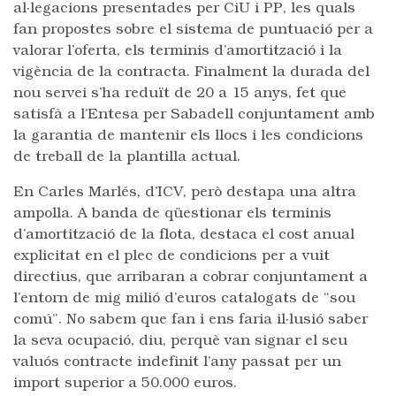
al·legacions presentades per CiU i PP, les quals
fan propostes sobre el sistema de puntuació per a
valorar l’oferta, els terminis d’amortització i la
vigència de la contracta. Finalment la durada del
nou servei s’ha reduït de 20 a 15 anys, fet que
satisfà a l’Entesa per Sabadell conjuntament amb
la garantia de mantenir els llocs i les condicions
de treball de la plantilla actual.
En Carles Marlés, d’ICV, però destapa una altra
ampolla. A banda de qüestionar els terminis
d’amortització de la flota, destaca el cost anual
explicitat en el plec de condicions per a vuit
directius, que arribaran a cobrar conjuntament a
l’entorn de mig milió d’euros catalogats de “sou
comú”. No sabem que fan i ens faria il·lusió saber
la seva ocupació, diu, perquè van signar el seu
valuós contracte indefinit l’any passat per un
import superior a 50.000 euros.