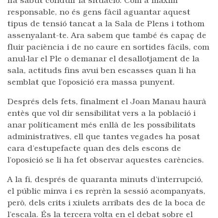
ha sabut conduir la situació. Com a màxim
responsable, no és gens fàcil aguantar aquest
tipus de tensió tancat a la Sala de Plens i tothom
assenyalant-te. Ara sabem que també és capaç de
fluir paciència i de no caure en sortides fàcils, com
anul·lar el Ple o demanar el desallotjament de la
sala, actituds fins avui ben escasses quan li ha
semblat que l’oposició era massa punyent.
Després dels fets, finalment el Joan Manau haurà
entès que vol dir sensibilitat vers a la població i
anar políticament més enllà de les possibilitats
administratives, ell que tantes vegades ha posat
cara d’estupefacte quan des dels escons de
l’oposició se li ha fet observar aquestes carències.
A la fi, després de quaranta minuts d’interrupció,
el públic minva i es reprèn la sessió acompanyats,
però, dels crits i xiulets arribats des de la boca de
l’escala. És la tercera volta en el debat sobre el