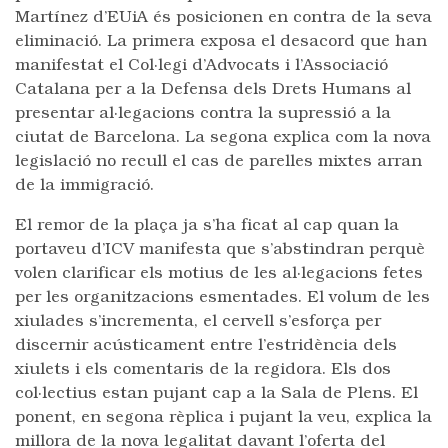
Martínez d’EUiA és posicionen en contra de la seva
eliminació. La primera exposa el desacord que han
manifestat el Col·legi d’Advocats i l’Associació
Catalana per a la Defensa dels Drets Humans al
presentar al·legacions contra la supressió a la
ciutat de Barcelona. La segona explica com la nova
legislació no recull el cas de parelles mixtes arran
de la immigració.
El remor de la plaça ja s’ha ficat al cap quan la
portaveu d’ICV manifesta que s’abstindran perquè
volen clarificar els motius de les al·legacions fetes
per les organitzacions esmentades. El volum de les
xiulades s’incrementa, el cervell s’esforça per
discernir acústicament entre l’estridència dels
xiulets i els comentaris de la regidora. Els dos
col·lectius estan pujant cap a la Sala de Plens. El
ponent, en segona rèplica i pujant la veu, explica la
millora de la nova legalitat davant l’oferta del