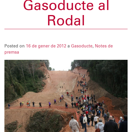
Gasoducte al
Rodal
Posted on
16 de gener de 2012
a
Gasoducte
,
Notes de
premsa