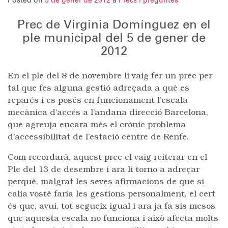
Posted on
5 de gener de 2012
a
Precs i preguntes
Prec de Virginia Domínguez en el
ple municipal del 5 de gener de
2012
En el ple del 8 de novembre li vaig fer un prec per
tal que fes alguna gestió adreçada a què es
reparés i es posés en funcionament l’escala
mecànica d’accés a l’andana direcció Barcelona,
que agreuja encara més el crònic problema
d’accessibilitat de l’estació centre de Renfe.
Com recordarà, aquest prec el vaig reiterar en el
Ple del 13 de desembre i ara li torno a adreçar
perquè, malgrat les seves afirmacions de que si
calia vostè faria les gestions personalment, el cert
és que, avui, tot segueix igual i ara ja fa sis mesos
que aquesta escala no funciona i això afecta molts