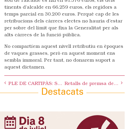
sou de l’alcalde es fixi en 81.576 euros, els dels
tinents d’alcalde en 66.259 euros, els regidors a
temps parcial en 30.200 euros. Perquè cap de les
retribucions dels càrrecs electes no hauria d’estar
per sobre del límit que fixa la Generalitat per als
alts càrrecs de la funció pública.
No compartíem aquest nivell retributiu en èpoques
de vaques grasses, però en aquest moment ens
sembla immoral. Per tant, no donarem suport a
aquest dictamen.
Post
PLE DE CARTIPÀS: S’HA REBUT EL MISSATGE
Retalls de premsa del mes de JUNY 2011
navigation
Destacats