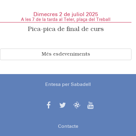
Dimecres 2 de juliol 2025
A les 7 de la tarda al Teler, plaça del Treball
Pica-pica de final de curs
Més esdeveniments
Entesa per Sabadell
Contacte