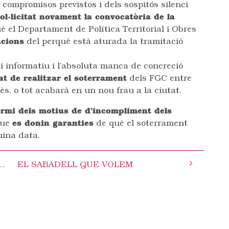
compromisos previstos i dels sospitós silenci
ol·licitat novament la convocatòria de la
 el Departament de Política Territorial i Obres
acions
del perquè està aturada la tramitació
di informatiu i l’absoluta manca de concreció
at de realitzar el soterrament
dels FGC entre
lès, o tot acabarà en un nou frau a la ciutat.
ormi dels motius de d’incompliment dels
que
es donin garanties
de què el soterrament
uina data.
didatures Alternatives del Vallès – CAV
EL SABADELL QUE VOLEM