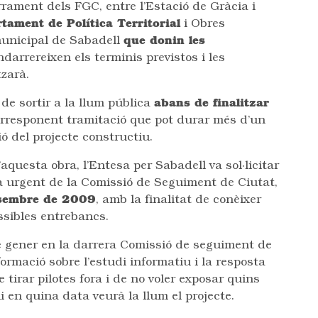
rrament dels FGC, entre l’Estació de Gràcia i
rtament de Política Territorial
i Obres
 municipal de Sabadell
que donin les
darrereixen els terminis previstos i les
tzarà.
de sortir a la llum pública
abans de finalitzar
 corresponent tramitació que pot durar més d’un
ió del projecte constructiu.
aquesta obra, l’Entesa per Sabadell va sol·licitar
a urgent de la Comissió de Seguiment de Ciutat,
esembre de 2009
, amb la finalitat de conèixer
ossibles entrebancs.
e gener en la darrera Comissió de seguiment de
rmació sobre l’estudi informatiu i la resposta
 tirar pilotes fora i de no voler exposar quins
 en quina data veurà la llum el projecte.