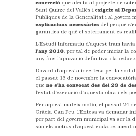
concreció
que afecta al projecte de sote
Sant Quirze del Vallès i
exigeix al Depa
Públiques de la Generalitat i al govern
explicacions necessàries
del perquè s’en
garanties de què el soterrament es reali
L’Estudi Informatiu d’aquest tram havia 
l’any 2010
, per tal de poder iniciar la
any fins l’aprovació definitiva i la redacc
Davant d’aquesta incertesa per la sort d’
el passat 15 de novembre la convocatòri
que
no s’ha convocat des del 23 de d
l’estat d’execució d’aquesta obra i els p
Per aquest mateix motiu, el passat 24 d
Gràcia-Can Feu, l’Entesa va demanar info
per part del govern municipal va ser la de
són els motius d’aquest endarreriment ni