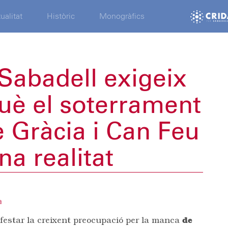
ualitat
Històric
Monogràfics
Sabadell exigeix
uè el soterrament
 Gràcia i Can Feu
na realitat
a
festar la creixent preocupació per la manca
de