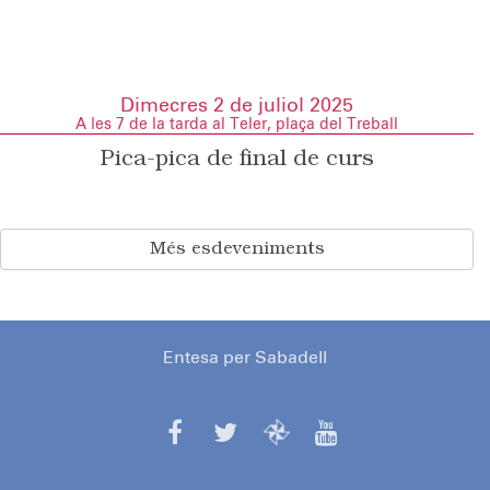
Dimecres 2 de juliol 2025
A les 7 de la tarda al Teler, plaça del Treball
Pica-pica de final de curs
Més esdeveniments
Entesa per Sabadell