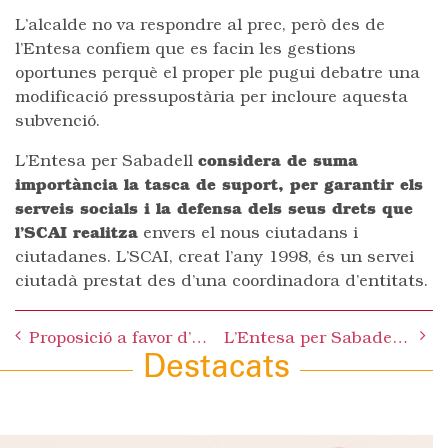
L’alcalde no va respondre al prec, però des de
l’Entesa confiem que es facin les gestions
oportunes perquè el proper ple pugui debatre una
modificació pressupostària per incloure aquesta
subvenció.
L’Entesa per Sabadell
considera de suma
importància la tasca de suport, per garantir els
serveis socials i la defensa dels seus drets que
l’SCAI realitza
envers el nous ciutadans i
ciutadanes. L’SCAI, creat l’any 1998, és un servei
ciutadà prestat des d’una coordinadora d’entitats.
Post
Proposició a favor d’una política d’igualtat en la cessió de locals
L’Entesa per Sabadell vol que els mitjans de comunicació públics donin una informació objectiva i plural i responguin a criteris exclusivament professionals
navigation
Destacats