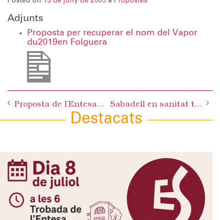
Posted on
13 de juny de 2005
a
Propostes
Adjunts
Proposta per recuperar el nom del Vapor
du2019en Folguera
Post
Proposta de l’Entesa per a la recuperació de la Masia de Can Llong
Sabadell en sanitat també perd passada
navigation
Destacats