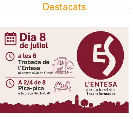
navigation
Destacats