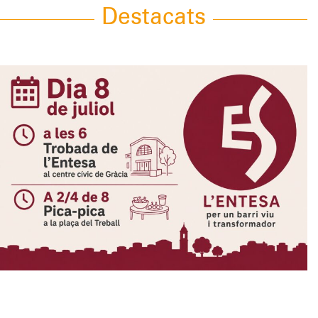
navigation
Destacats