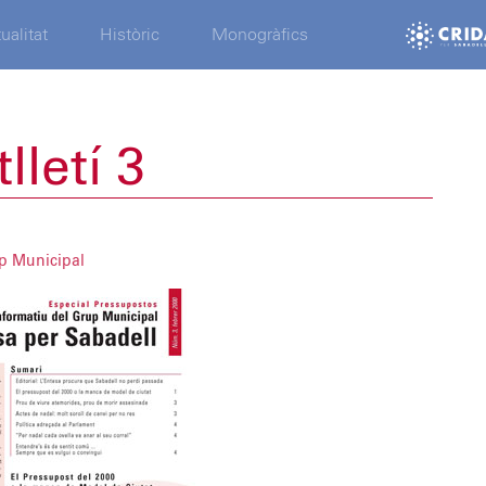
ualitat
Històric
Monogràfics
lletí 3
up Municipal