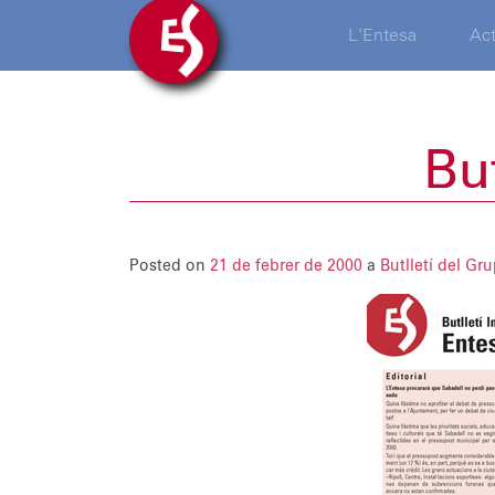
L’Entesa
Act
But
Posted on
21 de febrer de 2000
a
Butlletí del Gr