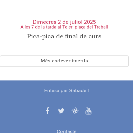
Dimecres 2 de juliol 2025
A les 7 de la tarda al Teler, plaça del Treball
Pica-pica de final de curs
Més esdeveniments
Entesa per Sabadell
Contacte