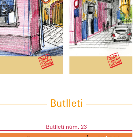
Butlleti
Butlletí núm. 23